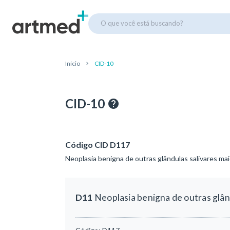
O que você está buscando?
Início
CID-10
CID-10
Código CID D117
Neoplasia benigna de outras glândulas salivares ma
D11
Neoplasia benigna de outras glân