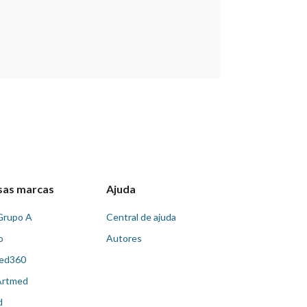
sas marcas
Ajuda
Grupo A
Central de ajuda
o
Autores
ed360
Artmed
d