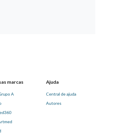
sas marcas
Ajuda
Grupo A
Central de ajuda
o
Autores
ed360
Artmed
d