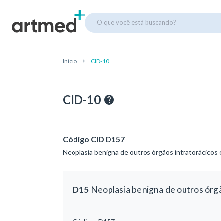
O que você está buscando?
Início
CID-10
CID-10
Código CID D157
Neoplasia benigna de outros órgãos intratorácicos 
D15
Neoplasia benigna de outros órgã