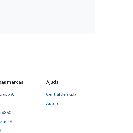
sas marcas
Ajuda
Grupo A
Central de ajuda
o
Autores
ed360
Artmed
d