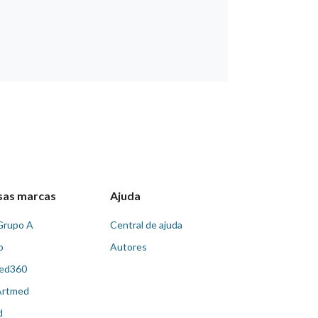
sas marcas
Ajuda
Grupo A
Central de ajuda
o
Autores
ed360
Artmed
d