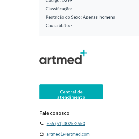
Código:
D299
Classificação:
-
Restrição do Sexo:
Apenas_homens
Causa óbito:
-
Central de
atendimento
Fale conosco
+55 (51) 3025-2550
artmed1@artmed.com