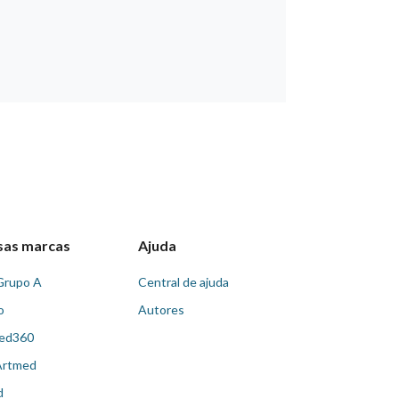
sas marcas
Ajuda
Grupo A
Central de ajuda
o
Autores
ed360
Artmed
d