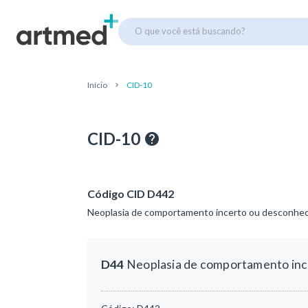
O que você está buscando?
Início
CID-10
CID-10
Código CID D442
Neoplasia de comportamento incerto ou desconheci
D44
Neoplasia de comportamento ince