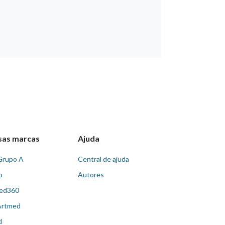
sas marcas
Ajuda
Grupo A
Central de ajuda
o
Autores
ed360
Artmed
d