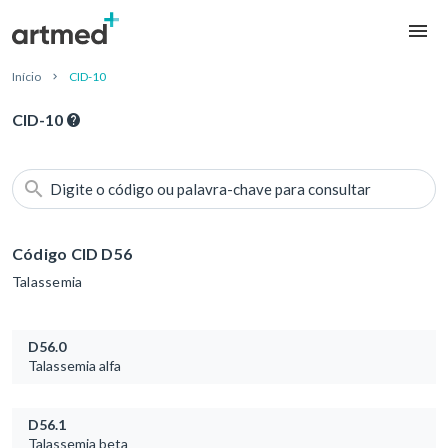
Início
CID-10
CID-10
Digite o código ou palavra-chave para consultar
Código CID D56
Talassemia
D56.0
Talassemia alfa
D56.1
Talassemia beta