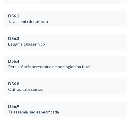
D56.2
Talassemia delta-beta
D56.3
Estigma talassêmico
D56.4
Persistência hereditária de hemoglobina fetal
D56.8
Outras talassemias
D56.9
Talassemia não especificada