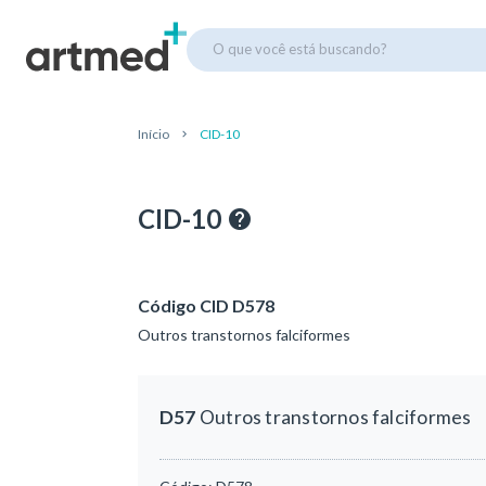
O que você está buscando?
Início
CID-10
CID-10
Código CID D578
Outros transtornos falciformes
D57
Outros transtornos falciformes