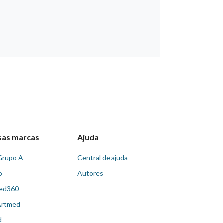
sas marcas
Ajuda
Grupo A
Central de ajuda
o
Autores
ed360
Artmed
d