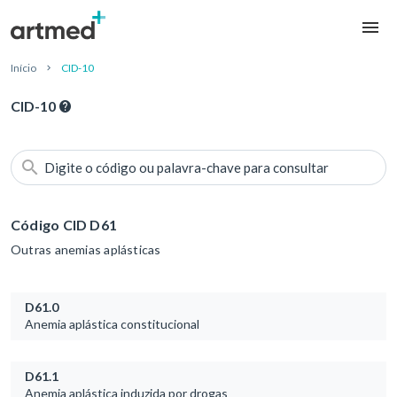
Início
CID-10
CID-10
Digite o código ou palavra-chave para consultar
Código CID D61
Outras anemias aplásticas
D61.0
Anemia aplástica constitucional
D61.1
Anemia aplástica induzida por drogas