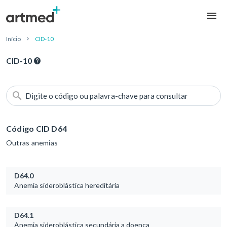
Início
CID-10
CID-10
Digite o código ou palavra-chave para consultar
Código CID D64
Outras anemias
D64.0
Anemia sideroblástica hereditária
D64.1
Anemia sideroblástica secundária a doença