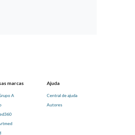
sas marcas
Ajuda
Grupo A
Central de ajuda
o
Autores
ed360
Artmed
d