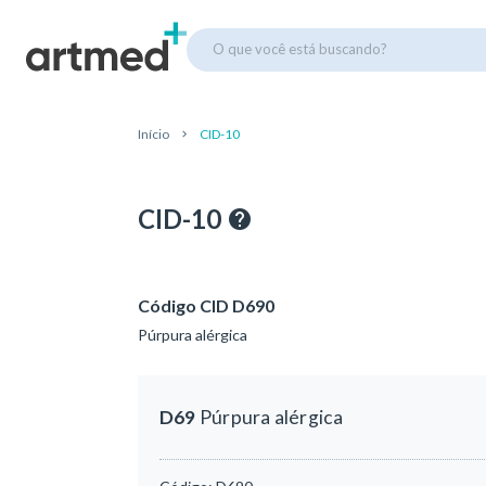
O que você está buscando?
Início
CID-10
CID-10
Código CID D690
Púrpura alérgica
D69
Púrpura alérgica