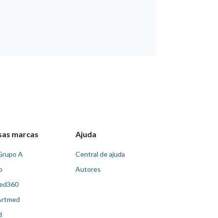
sas marcas
Ajuda
Grupo A
Central de ajuda
o
Autores
ed360
Artmed
d