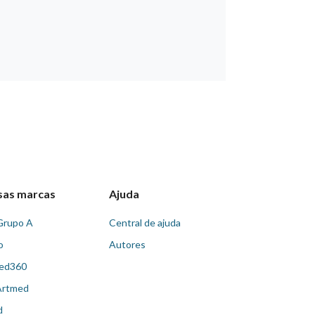
sas marcas
Ajuda
Grupo A
Central de ajuda
o
Autores
ed360
Artmed
d