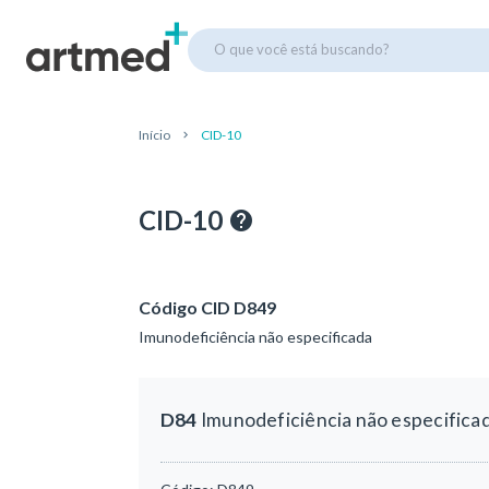
O que você está buscando?
Início
CID-10
CID-10
Código CID D849
Imunodeficiência não especificada
D84
Imunodeficiência não especifica