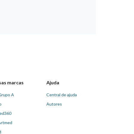
sas marcas
Ajuda
Grupo A
Central de ajuda
o
Autores
ed360
Artmed
d