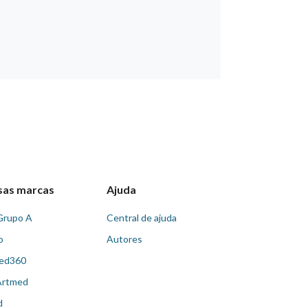
sas marcas
Ajuda
Grupo A
Central de ajuda
o
Autores
ed360
Artmed
d