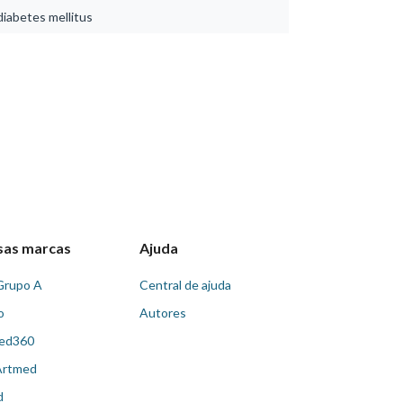
diabetes mellitus
sas marcas
Ajuda
Grupo A
Central de ajuda
o
Autores
ed360
Artmed
d