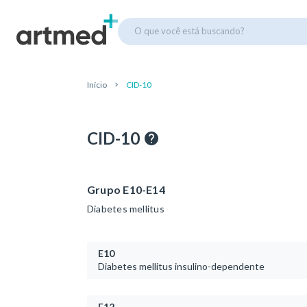
O que você está buscando?
Início
CID-10
CID-10
Grupo E10-E14
Diabetes mellitus
E10
Diabetes mellitus insulino-dependente
E12