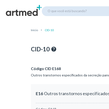
O que você está buscando?
Início
CID-10
CID-10
Código CID E168
Outros transtornos especificados da secreção panc
E16
Outros transtornos especificados