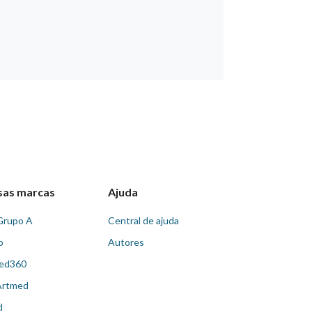
sas marcas
Ajuda
Grupo A
Central de ajuda
o
Autores
ed360
Artmed
d