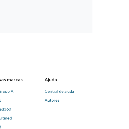
sas marcas
Ajuda
Grupo A
Central de ajuda
o
Autores
ed360
Artmed
d