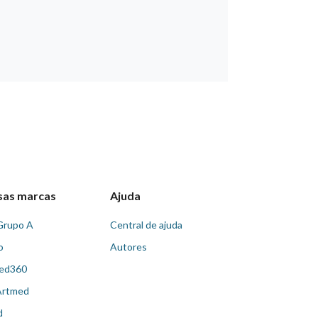
sas marcas
Ajuda
Grupo A
Central de ajuda
o
Autores
ed360
Artmed
d