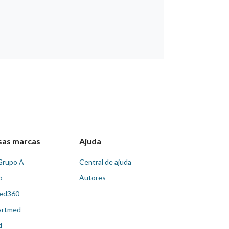
sas marcas
Ajuda
Grupo A
Central de ajuda
o
Autores
ed360
Artmed
d