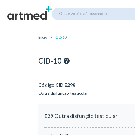
O que você está buscando?
Início
CID-10
CID-10
Código CID E298
Outra disfunção testicular
E29
Outra disfunção testicular