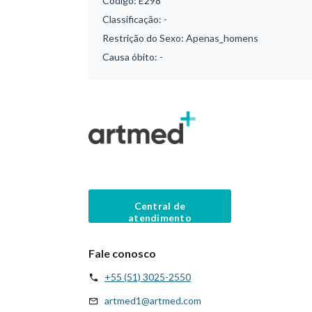
Código:
E298
Classificação:
-
Restrição do Sexo:
Apenas_homens
Causa óbito:
-
Central de
atendimento
Fale conosco
+55 (51) 3025-2550
artmed1@artmed.com