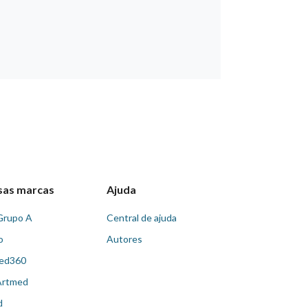
sas marcas
Ajuda
Grupo A
Central de ajuda
o
Autores
ed360
Artmed
d