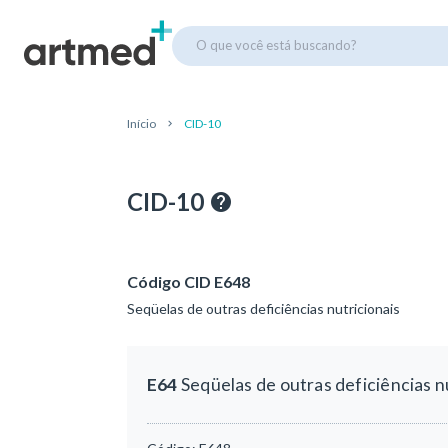
O que você está buscando?
Início
CID-10
CID-10
Código CID E648
Seqüelas de outras deficiências nutricionais
E64
Seqüelas de outras deficiências n