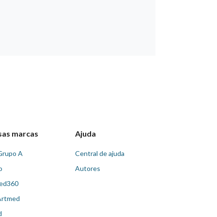
sas marcas
Ajuda
Grupo A
Central de ajuda
o
Autores
ed360
Artmed
d