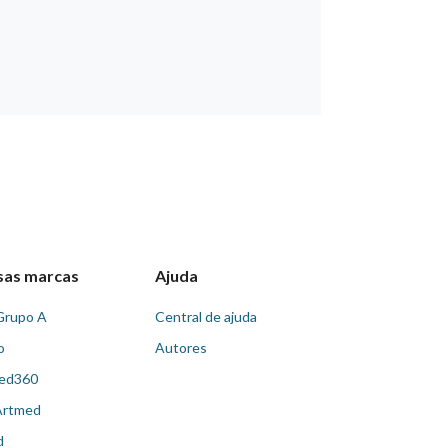
sas marcas
Ajuda
Grupo A
Central de ajuda
o
Autores
ed360
Artmed
d