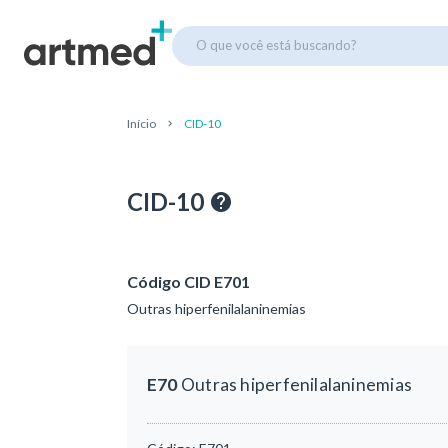
O que você está buscando?
Início
CID-10
CID-10
Código CID E701
Outras hiperfenilalaninemias
E70
Outras hiperfenilalaninemias