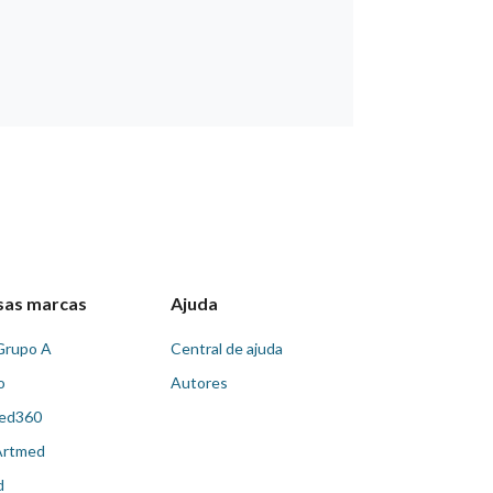
sas marcas
Ajuda
Grupo A
Central de ajuda
o
Autores
ed360
Artmed
d