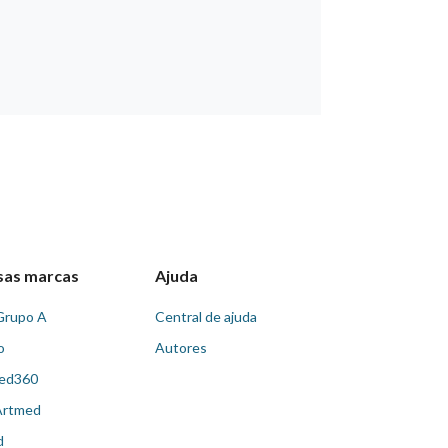
sas marcas
Ajuda
Grupo A
Central de ajuda
o
Autores
ed360
Artmed
d