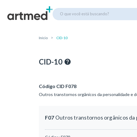
O que você está buscando?
Início
CID-10
CID-10
Código CID F078
Outros transtornos orgânicos da personalidade e d
F07
Outros transtornos orgânicos da 