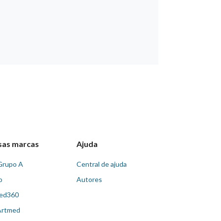
sas marcas
Ajuda
Grupo A
Central de ajuda
o
Autores
ed360
Artmed