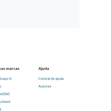
sas marcas
Ajuda
Grupo A
Central de ajuda
o
Autores
ed360
Artmed
d