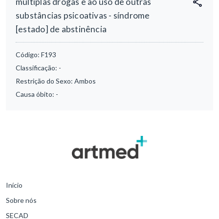
múltiplas drogas e ao uso de outras
substâncias psicoativas - síndrome
[estado] de abstinência
Código:
F193
Classificação:
-
Restrição do Sexo:
Ambos
Causa óbito:
-
Início
Sobre nós
SECAD