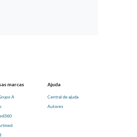
sas marcas
Ajuda
Grupo A
Central de ajuda
o
Autores
ed360
Artmed
d