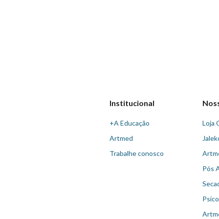
Institucional
Nos
+A Educação
Loja 
Artmed
Jalek
Trabalhe conosco
Artm
Pós 
Seca
Psico
Artm