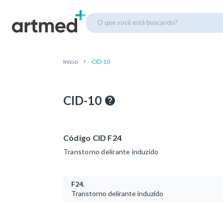
O que você está buscando?
Início
CID-10
CID-10
Código CID F24
Transtorno delirante induzido
F24.
Transtorno delirante induzido