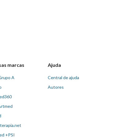
sas marcas
Ajuda
Grupo A
Central de ajuda
o
Autores
ed360
Artmed
d
terapia.net
ed +PSI