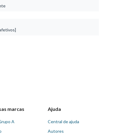
nte
fetivos]
sas marcas
Ajuda
Grupo A
Central de ajuda
o
Autores