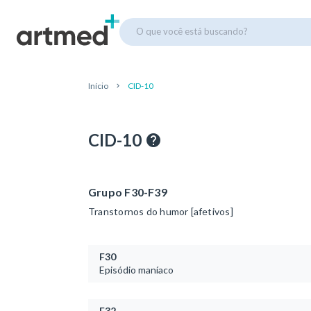
O que você está buscando?
Início
CID-10
CID-10
Grupo F30-F39
Transtornos do humor [afetivos]
F30
Episódio maníaco
F32