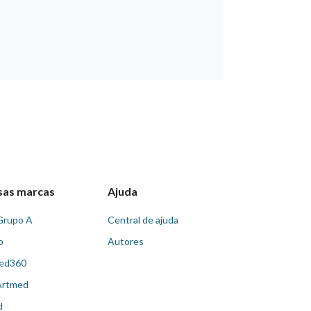
sas marcas
Ajuda
Grupo A
Central de ajuda
o
Autores
ed360
Artmed
d