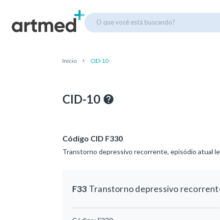
O que você está buscando?
Início
CID-10
CID-10
Código CID F330
Transtorno depressivo recorrente, episódio atual l
F33
Transtorno depressivo recorrente,