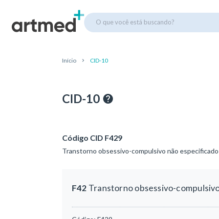
O que você está buscando?
Início
CID-10
CID-10
Código CID F429
Transtorno obsessivo-compulsivo não especificado
F42
Transtorno obsessivo-compulsivo