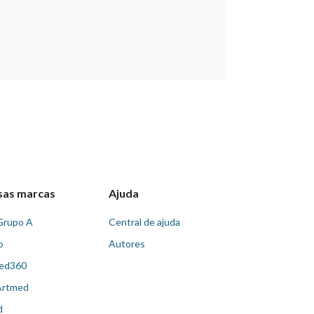
sas marcas
Ajuda
Grupo A
Central de ajuda
o
Autores
ed360
Artmed
d