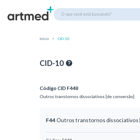
O que você está buscando?
Início
CID-10
CID-10
Código CID F448
Outros transtornos dissociativos [de conversão]
F44
Outros transtornos dissociativos