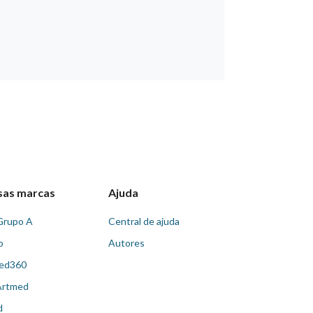
sas marcas
Ajuda
Grupo A
Central de ajuda
o
Autores
ed360
Artmed
d