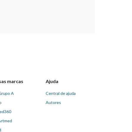
sas marcas
Ajuda
Grupo A
Central de ajuda
o
Autores
ed360
Artmed
d