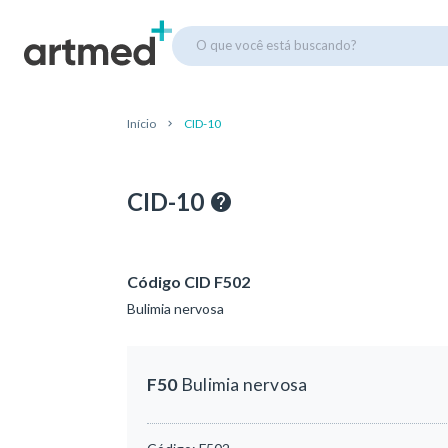
O que você está buscando?
Início
CID-10
CID-10
Código CID F502
Bulimia nervosa
F50
Bulimia nervosa