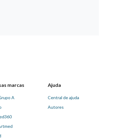
sas marcas
Ajuda
Grupo A
Central de ajuda
o
Autores
ed360
Artmed
d