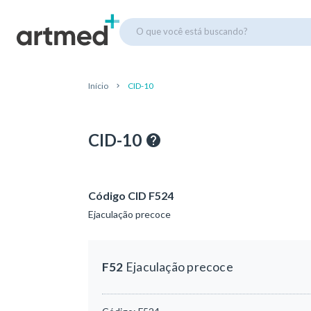
O que você está buscando?
Início
CID-10
CID-10
Código CID F524
Ejaculação precoce
F52
Ejaculação precoce