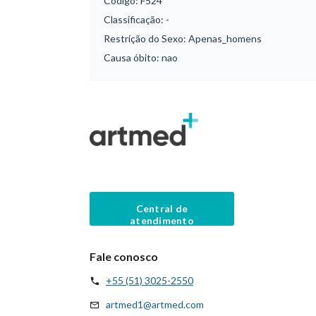
Código:
F524
Classificação:
-
Restrição do Sexo:
Apenas_homens
Causa óbito:
nao
Central de
atendimento
Fale conosco
+55 (51) 3025-2550
artmed1@artmed.com