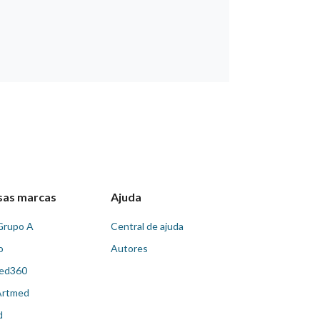
sas marcas
Ajuda
Grupo A
Central de ajuda
o
Autores
ed360
Artmed
d