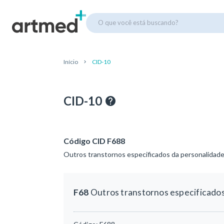
O que você está buscando?
Início
CID-10
CID-10
Código CID F688
Outros transtornos especificados da personalidad
F68
Outros transtornos especificado