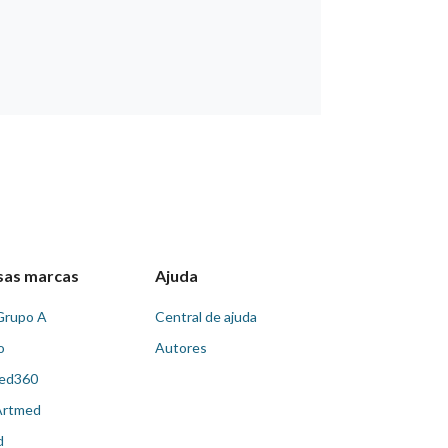
sas marcas
Ajuda
Grupo A
Central de ajuda
o
Autores
ed360
Artmed
d