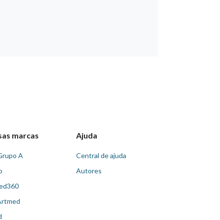
sas marcas
Ajuda
Grupo A
Central de ajuda
o
Autores
ed360
Artmed
d