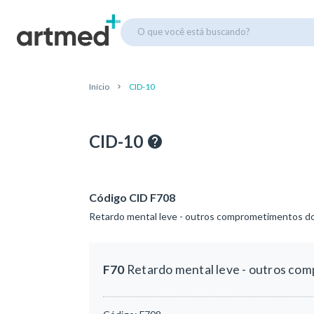
O que você está buscando?
Início
CID-10
CID-10
Código CID F708
Retardo mental leve - outros comprometimentos 
F70
Retardo mental leve - outros c