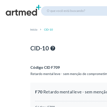
O que você está buscando?
Início
CID-10
CID-10
Código CID F709
Retardo mental leve - sem menção de compromet
F70
Retardo mental leve - sem menç