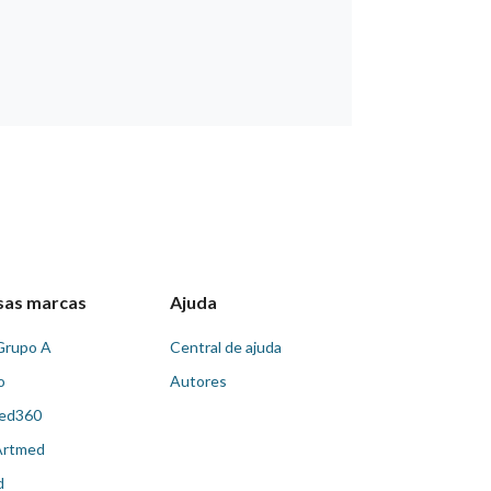
sas marcas
Ajuda
Grupo A
Central de ajuda
o
Autores
ed360
Artmed
d