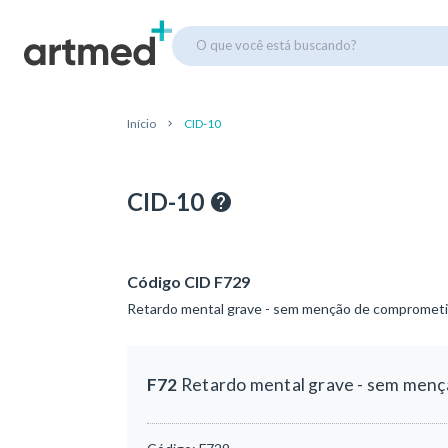
O que você está buscando?
Início
CID-10
CID-10
Código CID F729
Retardo mental grave - sem menção de comprome
F72
Retardo mental grave - sem men