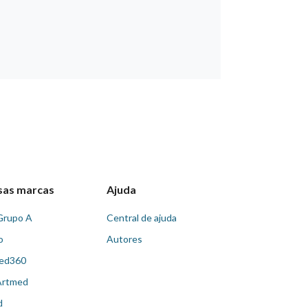
sas marcas
Ajuda
Grupo A
Central de ajuda
o
Autores
ed360
Artmed
d