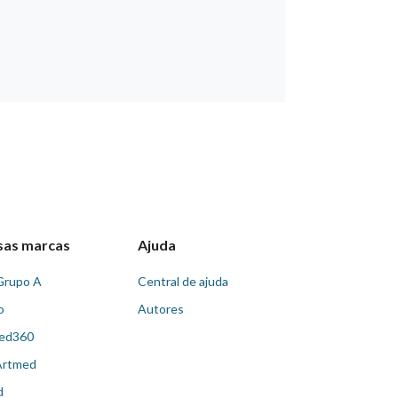
sas marcas
Ajuda
Grupo A
Central de ajuda
o
Autores
ed360
Artmed
d