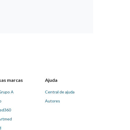
sas marcas
Ajuda
Grupo A
Central de ajuda
o
Autores
ed360
Artmed
d