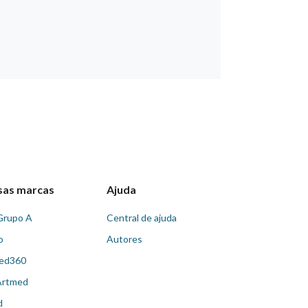
sas marcas
Ajuda
Grupo A
Central de ajuda
o
Autores
ed360
Artmed
d