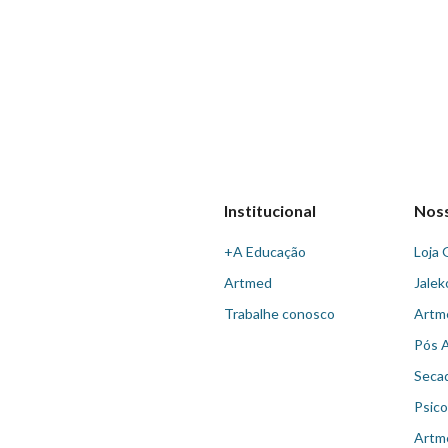
Institucional
Nos
+A Educação
Loja 
Artmed
Jalek
Trabalhe conosco
Artm
Pós 
Seca
Psico
Artm