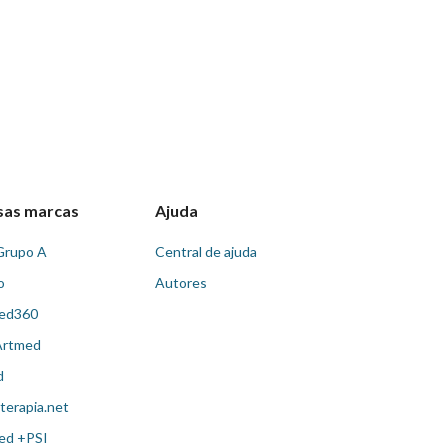
sas marcas
Ajuda
Grupo A
Central de ajuda
o
Autores
ed360
Artmed
d
terapia.net
ed +PSI