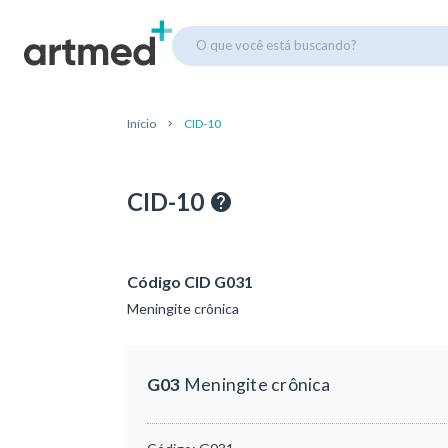
O que você está buscando?
Início
CID-10
CID-10
Código CID G031
Meningite crônica
G03
Meningite crônica