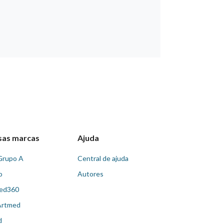
sas marcas
Ajuda
Grupo A
Central de ajuda
o
Autores
ed360
Artmed
d