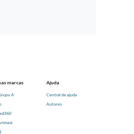
sas marcas
Ajuda
Grupo A
Central de ajuda
o
Autores
ed360
Artmed
d