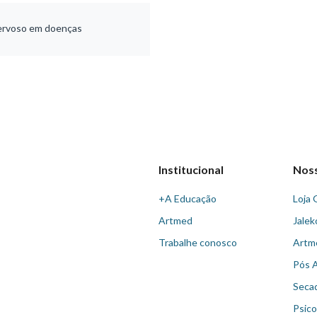
nervoso em doenças
Institucional
Nos
+A Educação
Loja 
Artmed
Jalek
Trabalhe conosco
Artm
Pós 
Seca
Psico