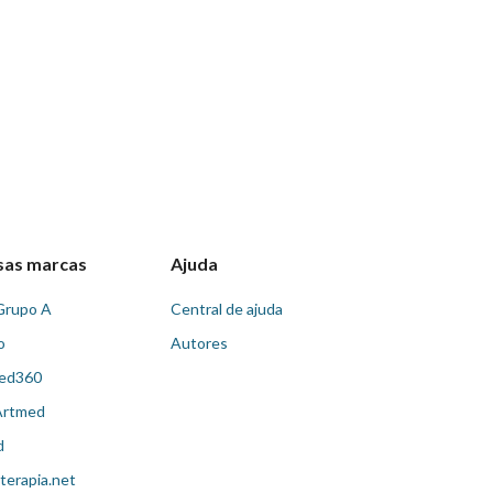
sas marcas
Ajuda
Grupo A
Central de ajuda
o
Autores
ed360
Artmed
d
terapia.net