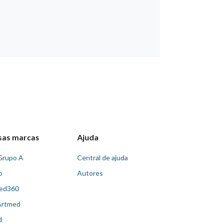
sas marcas
Ajuda
Grupo A
Central de ajuda
o
Autores
ed360
Artmed
d