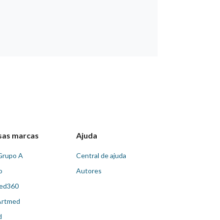
sas marcas
Ajuda
Grupo A
Central de ajuda
o
Autores
ed360
Artmed
d