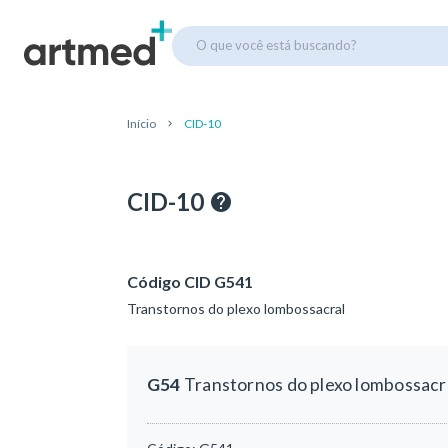
O que você está buscando?
Início
CID-10
CID-10
Código CID G541
Transtornos do plexo lombossacral
G54
Transtornos do plexo lombossacr